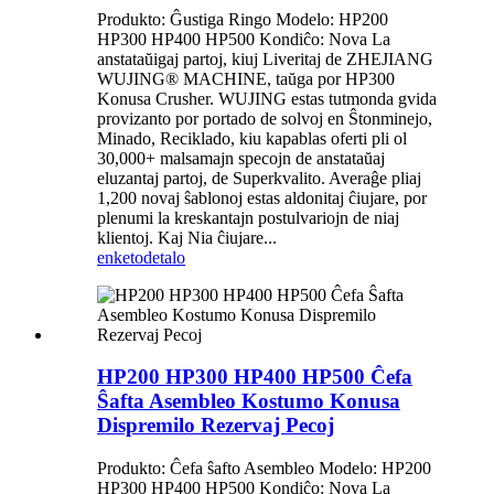
Produkto: Ĝustiga Ringo Modelo: HP200
HP300 HP400 HP500 Kondiĉo: Nova La
anstataŭigaj partoj, kiuj Liveritaj de ZHEJIANG
WUJING® MACHINE, taŭga por HP300
Konusa Crusher. WUJING estas tutmonda gvida
provizanto por portado de solvoj en Ŝtonminejo,
Minado, Reciklado, kiu kapablas oferti pli ol
30,000+ malsamajn specojn de anstataŭaj
eluzantaj partoj, de Superkvalito. Averaĝe pliaj
1,200 novaj ŝablonoj estas aldonitaj ĉiujare, por
plenumi la kreskantajn postulvariojn de niaj
klientoj. Kaj Nia ĉiujare...
enketo
detalo
HP200 HP300 HP400 HP500 Ĉefa
Ŝafta Asembleo Kostumo Konusa
Dispremilo Rezervaj Pecoj
Produkto: Ĉefa ŝafto Asembleo Modelo: HP200
HP300 HP400 HP500 Kondiĉo: Nova La