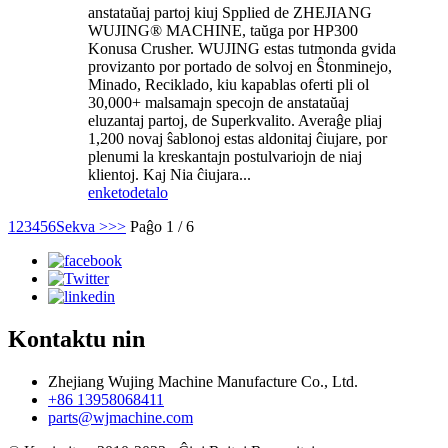
anstataŭaj partoj kiuj Spplied de ZHEJIANG
WUJING® MACHINE, taŭga por HP300
Konusa Crusher. WUJING estas tutmonda gvida
provizanto por portado de solvoj en Ŝtonminejo,
Minado, Reciklado, kiu kapablas oferti pli ol
30,000+ malsamajn specojn de anstataŭaj
eluzantaj partoj, de Superkvalito. Averaĝe pliaj
1,200 novaj ŝablonoj estas aldonitaj ĉiujare, por
plenumi la kreskantajn postulvariojn de niaj
klientoj. Kaj Nia ĉiujara...
enketo
detalo
1
2
3
4
5
6
Sekva >
>>
Paĝo 1 / 6
Kontaktu nin
Zhejiang Wujing Machine Manufacture Co., Ltd.
+86 13958068411
parts@wjmachine.com