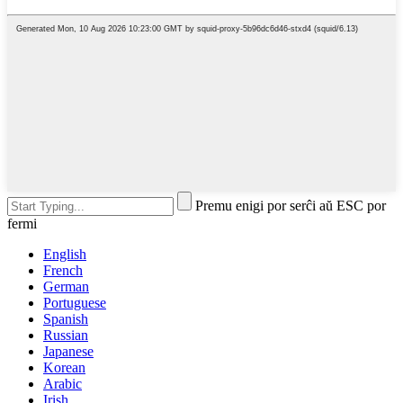
Premu enigi por serĉi aŭ ESC por
fermi
English
French
German
Portuguese
Spanish
Russian
Japanese
Korean
Arabic
Irish