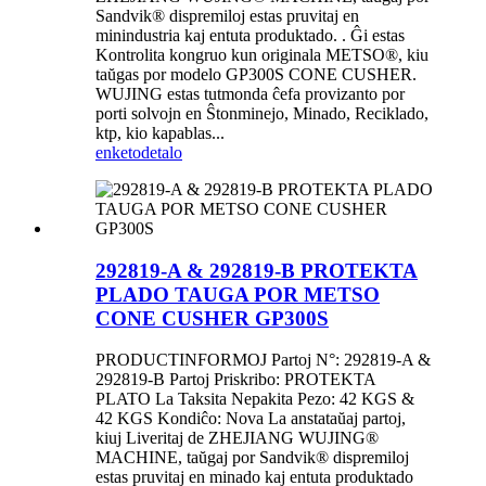
Sandvik® dispremiloj estas pruvitaj en
minindustria kaj entuta produktado. . Ĝi estas
Kontrolita kongruo kun originala METSO®, kiu
taŭgas por modelo GP300S CONE CUSHER.
WUJING estas tutmonda ĉefa provizanto por
porti solvojn en Ŝtonminejo, Minado, Reciklado,
ktp, kio kapablas...
enketo
detalo
292819-A & 292819-B PROTEKTA
PLADO TAUGA POR METSO
CONE CUSHER GP300S
PRODUCTINFORMOJ Partoj N°: 292819-A &
292819-B Partoj Priskribo: PROTEKTA
PLATO La Taksita Nepakita Pezo: 42 KGS &
42 KGS Kondiĉo: Nova La anstataŭaj partoj,
kiuj Liveritaj de ZHEJIANG WUJING®
MACHINE, taŭgaj por Sandvik® dispremiloj
estas pruvitaj en minado kaj entuta produktado