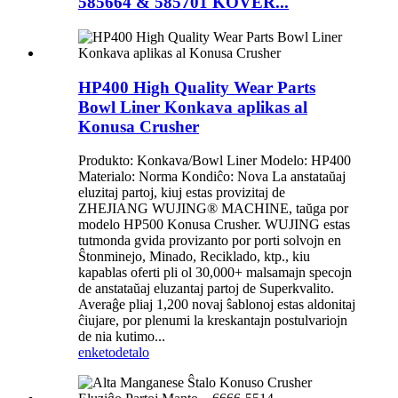
585664 & 585701 KOVER...
HP400 High Quality Wear Parts
Bowl Liner Konkava aplikas al
Konusa Crusher
Produkto: Konkava/Bowl Liner Modelo: HP400
Materialo: Norma Kondiĉo: Nova La anstataŭaj
eluzitaj partoj, kiuj estas provizitaj de
ZHEJIANG WUJING® MACHINE, taŭga por
modelo HP500 Konusa Crusher. WUJING estas
tutmonda gvida provizanto por porti solvojn en
Ŝtonminejo, Minado, Reciklado, ktp., kiu
kapablas oferti pli ol 30,000+ malsamajn specojn
de anstataŭaj eluzantaj partoj de Superkvalito.
Averaĝe pliaj 1,200 novaj ŝablonoj estas aldonitaj
ĉiujare, por plenumi la kreskantajn postulvariojn
de nia kutimo...
enketo
detalo