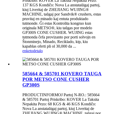
Priskribo: KOVER La Taksita Nepakita Pezo:
137 KGS Kondiĉo: Nova La anstataŭigaj partoj,
kiuj Liveritaj de ZHEJIANG WUJING®
MACHINE, taŭgaj por Sandvik® crushers, estas
pruvitaj en minado kaj entuta produktado
tutmonde. Ĝi estas Kontrolita kongruo kun
originala METSO®, kiu taŭgas por modelo
GP300S CONE CUSHER. WUJING estas
tutmonda ĉefa provizanto por porti solvojn en
Ŝtonminejo, Minado, Reciklado, ktp, kiu
kapablas oferti pli ol 30,000 da ...
enketo
detalo
585664 & 585701 KOVERO TAUGA
POR METSO CONE CUSHER
GP300S
PRODUCTINFORMOJ Partoj N-RO.: 585664
& 585701 Partoj Priskribo: KOVER La Taksita
Nepakita Pezo: 68 KGS & 46 KGS Kondiĉo:
Nova La anstataŭigaj partoj, kiuj Liveritaj de
ZHEJIANG WUJING® MACHINE, taŭgaj por