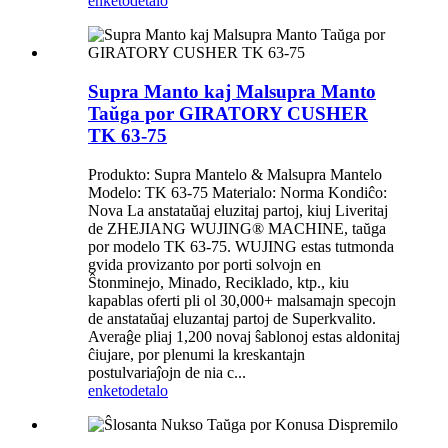
enketo
detalo
Supra Manto kaj Malsupra Manto
Taŭga por GIRATORY CUSHER
TK 63-75
Produkto: Supra Mantelo & Malsupra Mantelo
Modelo: TK 63-75 Materialo: Norma Kondiĉo:
Nova La anstataŭaj eluzitaj partoj, kiuj Liveritaj
de ZHEJIANG WUJING® MACHINE, taŭga
por modelo TK 63-75. WUJING estas tutmonda
gvida provizanto por porti solvojn en
Ŝtonminejo, Minado, Reciklado, ktp., kiu
kapablas oferti pli ol 30,000+ malsamajn specojn
de anstataŭaj eluzantaj partoj de Superkvalito.
Averaĝe pliaj 1,200 novaj ŝablonoj estas aldonitaj
ĉiujare, por plenumi la kreskantajn
postulvariaĵojn de nia c...
enketo
detalo