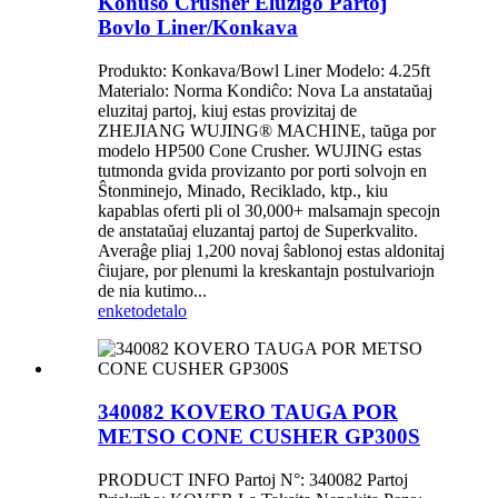
Konuso Crusher Eluziĝo Partoj
Bovlo Liner/Konkava
Produkto: Konkava/Bowl Liner Modelo: 4.25ft
Materialo: Norma Kondiĉo: Nova La anstataŭaj
eluzitaj partoj, kiuj estas provizitaj de
ZHEJIANG WUJING® MACHINE, taŭga por
modelo HP500 Cone Crusher. WUJING estas
tutmonda gvida provizanto por porti solvojn en
Ŝtonminejo, Minado, Reciklado, ktp., kiu
kapablas oferti pli ol 30,000+ malsamajn specojn
de anstataŭaj eluzantaj partoj de Superkvalito.
Averaĝe pliaj 1,200 novaj ŝablonoj estas aldonitaj
ĉiujare, por plenumi la kreskantajn postulvariojn
de nia kutimo...
enketo
detalo
340082 KOVERO TAUGA POR
METSO CONE CUSHER GP300S
PRODUCT INFO Partoj N°: 340082 Partoj