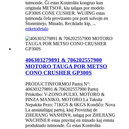
tutmonde. Ĝi estas Kontrolita kongruo kun
originala METSO®, kiu taŭgas por modelo
GP300S CONE CUSHER. WUJING estas
tutmonda ĉefa provizanto por porti solvojn en
Ŝtonminejo, Minado, Reciklado ktp, ...
enketo
detalo
406303279891 & 706202557900
MOTORO TAUGA POR METSO
CONO CRUSHER GP300S
PRODUCTINFORMOJ Partoj N°:
406303279891 & 706202557900 Partoj
Priskribo: V-ZONO-PULIO, MOTORO &
PINZA MANIKO, MOTORO La Taksita
Nepakita Pezo: 71KGS & 6KGS Kondiĉo: Nova
La anstataŭigaj partoj, kiuj Provizitaj de
ZHEJIANG WASHIN®, taŭgaj por ZHEJIANG
WACHINE® estas pruvitaj en minado kaj entuta
produktado tutmonde. Ĝi estas Kontrolita