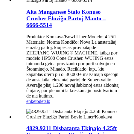
Alta Manganese Ŝtalo Konuso
Crusher Eluziĝo Partoj Manto –
6666-5514
Produkto: Konkava/Bowl Liner Modelo: 4.25ft
Materialo: Norma Kondiĉo: Nova La anstataŭaj
eluzitaj partoj, kiuj estas provizitaj de
ZHEJIANG WUJING® MACHINE, taŭga por
modelo HP500 Cone Crusher. WUJING estas
tutmonda gvida provizanto por porti solvojn en
Ŝtonminejo, Minado, Reciklado, ktp., kiu
kapablas oferti pli ol 30,000+ malsamajn specojn
de anstataŭaj eluzantaj partoj de Superkvalito.
Averaĝe pliaj 1,200 novaj ŝablonoj estas aldonitaj
ĉiujare, por plenumi la kreskantajn postulvariojn
de nia kutimo...
enketo
detalo
4829.9211 Disbatanta Ekipaĵo 4.25ft