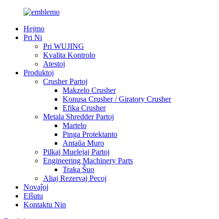
Hejmo
Pri Ni
Pri WUJING
Kvalita Kontrolo
Atestoj
Produktoj
Crusher Partoj
Makzelo Crusher
Konusa Crusher / Giratory Crusher
Efika Crusher
Metala Shredder Partoj
Martelo
Pinga Protektanto
Antaŭa Muro
Pilkaj Muelejaj Partoj
Engineering Machinery Parts
Traka Ŝuo
Aliaj Rezervaj Pecoj
Novaĵoj
Elŝutu
Kontaktu Nin