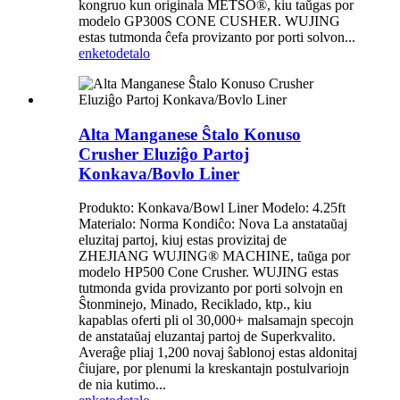
kongruo kun originala METSO®, kiu taŭgas por
modelo GP300S CONE CUSHER. WUJING
estas tutmonda ĉefa provizanto por porti solvon...
enketo
detalo
Alta Manganese Ŝtalo Konuso
Crusher Eluziĝo Partoj
Konkava/Bovlo Liner
Produkto: Konkava/Bowl Liner Modelo: 4.25ft
Materialo: Norma Kondiĉo: Nova La anstataŭaj
eluzitaj partoj, kiuj estas provizitaj de
ZHEJIANG WUJING® MACHINE, taŭga por
modelo HP500 Cone Crusher. WUJING estas
tutmonda gvida provizanto por porti solvojn en
Ŝtonminejo, Minado, Reciklado, ktp., kiu
kapablas oferti pli ol 30,000+ malsamajn specojn
de anstataŭaj eluzantaj partoj de Superkvalito.
Averaĝe pliaj 1,200 novaj ŝablonoj estas aldonitaj
ĉiujare, por plenumi la kreskantajn postulvariojn
de nia kutimo...