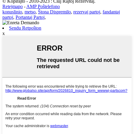
© Kopirajto - 2010-2023 : Ĉiuj Rajtoj Rezervitaj.
Retejmapo
-
AMP Poŝtelefono
konuslinio
,
metso
,
Ŝtona Dispremilo
,
rezervaj partoj
,
fandantaj
partoj
,
Portantaj Partoj
,
Sendu Retpoŝton
x