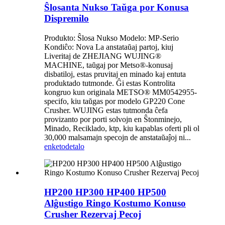
Ŝlosanta Nukso Taŭga por Konusa
Dispremilo
Produkto: Ŝlosa Nukso Modelo: MP-Serio
Kondiĉo: Nova La anstataŭaj partoj, kiuj
Liveritaj de ZHEJIANG WUJING®
MACHINE, taŭgaj por Metso®-konusaj
disbatiloj, estas pruvitaj en minado kaj entuta
produktado tutmonde. Ĝi estas Kontrolita
kongruo kun originala METSO® MM0542955-
specifo, kiu taŭgas por modelo GP220 Cone
Crusher. WUJING estas tutmonda ĉefa
provizanto por porti solvojn en Ŝtonminejo,
Minado, Reciklado, ktp, kiu kapablas oferti pli ol
30,000 malsamajn specojn de anstataŭaĵoj ni...
enketo
detalo
HP200 HP300 HP400 HP500
Alĝustigo Ringo Kostumo Konuso
Crusher Rezervaj Pecoj