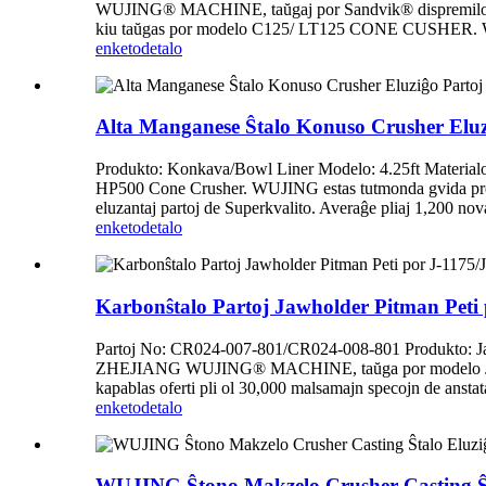
WUJING® MACHINE, taŭgaj por Sandvik® dispremiloj, es
kiu taŭgas por modelo C125/ LT125 CONE CUSHER. WUJIN
enketo
detalo
Alta Manganese Ŝtalo Konuso Crusher Eluz
Produkto: Konkava/Bowl Liner Modelo: 4.25ft Materia
HP500 Cone Crusher. WUJING estas tutmonda gvida proviz
eluzantaj partoj de Superkvalito. Averaĝe pliaj 1,200 nova
enketo
detalo
Karbonŝtalo Partoj Jawholder Pitman Peti
Partoj No: CR024-007-801/CR024-008-801 Produkto: Jaw
ZHEJIANG WUJING® MACHINE, taŭga por modelo J -1175
kapablas oferti pli ol 30,000 malsamajn specojn de anstata
enketo
detalo
WUJING Ŝtono Makzelo Crusher Casting Ŝta