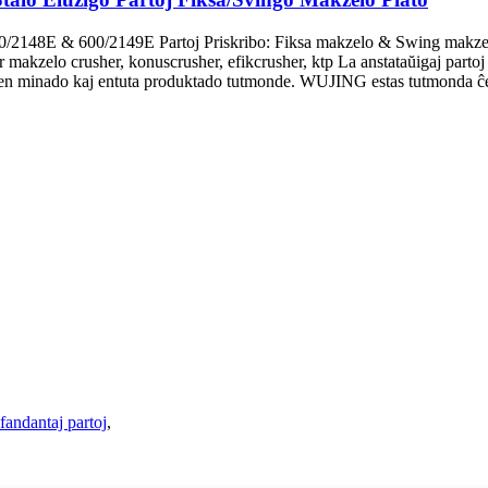
E & 600/2149E Partoj Priskribo: Fiksa makzelo & Swing makzelo,
por makzelo crusher, konuscrusher, efikcrusher, ktp La anstataŭiga
j en minado kaj entuta produktado tutmonde. WUJING estas tutmonda ĉef
fandantaj partoj
,