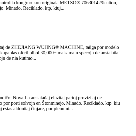
ontrolita kongruo kun originala METSO® 706301429ication,
Minado, Reciklado, ktp, kiuj...
 provizitaj de ZHEJIANG WUJING® MACHINE, taŭga por modelo
pablas oferti pli ol 30,000+ malsamajn specojn de anstataŭaj
ojn de nia kutimo...
: Nova La anstataŭaj eluzitaj partoj provizitaj de
porti solvojn en Ŝtonminejo, Minado, Reciklado, ktp, kiu
estas aldonitaj ĉiujare, por plenumi...