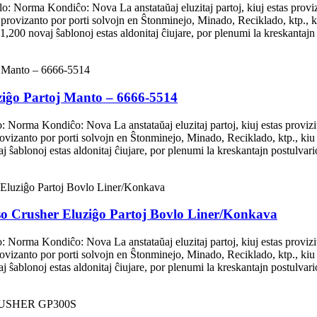
o: Norma Kondiĉo: Nova La anstataŭaj eluzitaj partoj, kiuj estas
izanto por porti solvojn en Ŝtonminejo, Minado, Reciklado, ktp., kiu
 1,200 novaj ŝablonoj estas aldonitaj ĉiujare, por plenumi la kreskantajn
iĝo Partoj Manto – 6666-5514
lo: Norma Kondiĉo: Nova La anstataŭaj eluzitaj partoj, kiuj estas
anto por porti solvojn en Ŝtonminejo, Minado, Reciklado, ktp., kiu ka
j ŝablonoj estas aldonitaj ĉiujare, por plenumi la kreskantajn postulvari
so Crusher Eluziĝo Partoj Bovlo Liner/Konkava
lo: Norma Kondiĉo: Nova La anstataŭaj eluzitaj partoj, kiuj estas
anto por porti solvojn en Ŝtonminejo, Minado, Reciklado, ktp., kiu ka
j ŝablonoj estas aldonitaj ĉiujare, por plenumi la kreskantajn postulvari