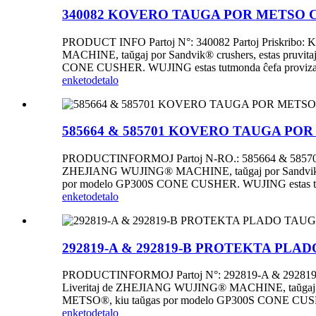
340082 KOVERO TAUGA POR METSO 
PRODUCT INFO Partoj N°: 340082 Partoj Priskribo: K
MACHINE, taŭgaj por Sandvik® crushers, estas pruvita
CONE CUSHER. WUJING estas tutmonda ĉefa provizanto por
enketo
detalo
585664 & 585701 KOVERO TAUGA PO
PRODUCTINFORMOJ Partoj N-RO.: 585664 & 585701 Part
ZHEJIANG WUJING® MACHINE, taŭgaj por Sandvik® dispre
por modelo GP300S CONE CUSHER. WUJING estas tutmonda
enketo
detalo
292819-A & 292819-B PROTEKTA PL
PRODUCTINFORMOJ Partoj N°: 292819-A & 292819-B Pa
Liveritaj de ZHEJIANG WUJING® MACHINE, taŭgaj por Sa
METSO®, kiu taŭgas por modelo GP300S CONE CUSHER. W
enketo
detalo