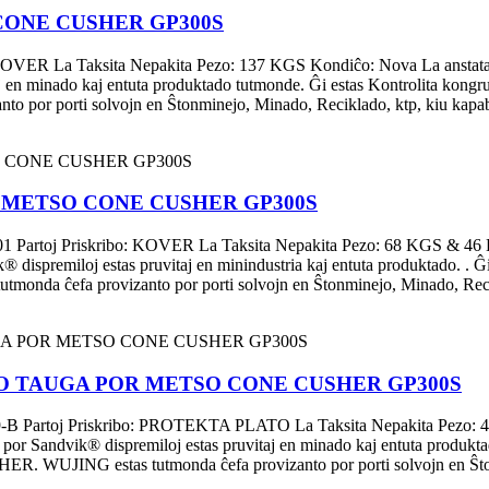
CONE CUSHER GP300S
OVER La Taksita Nepakita Pezo: 137 KGS Kondiĉo: Nova La anstata
j en minado kaj entuta produktado tutmonde. Ĝi estas Kontrolita ko
 porti solvojn en Ŝtonminejo, Minado, Reciklado, ktp, kiu kapablas 
R METSO CONE CUSHER GP300S
oj Priskribo: KOVER La Taksita Nepakita Pezo: 68 KGS & 46 KGS K
miloj estas pruvitaj en minindustria kaj entuta produktado. . Ĝi 
 ĉefa provizanto por porti solvojn en Ŝtonminejo, Minado, Recikl
ADO TAUGA POR METSO CONE CUSHER GP300S
rtoj Priskribo: PROTEKTA PLATO La Taksita Nepakita Pezo: 42 K
ndvik® dispremiloj estas pruvitaj en minado kaj entuta produktado 
UJING estas tutmonda ĉefa provizanto por porti solvojn en Ŝtonm