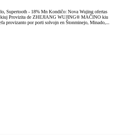
 Supertooth - 18% Mn Kondiĉo: Nova Wujing ofertas
j partoj kiuj Provizita de ZHEJIANG WUJING® MAĈINO kiu
a provizanto por porti solvojn en Ŝtonminejo, Minado,...