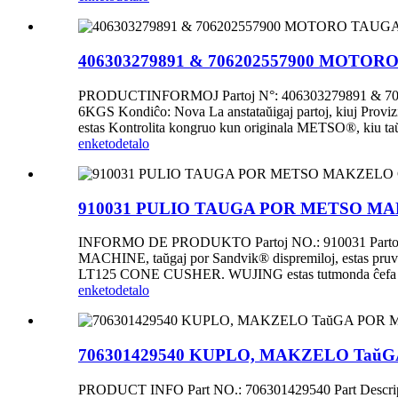
406303279891 & 706202557900 MOT
PRODUCTINFORMOJ Partoj N°: 406303279891 & 70
6KGS Kondiĉo: Nova La anstataŭigaj partoj, kiuj Pr
estas Kontrolita kongruo kun originala METSO®, kiu 
enketo
detalo
910031 PULIO TAUGA POR METSO M
INFORMO DE PRODUKTO Partoj NO.: 910031 Partoj Pri
MACHINE, taŭgaj por Sandvik® dispremiloj, estas pruvi
LT125 CONE CUSHER. WUJING estas tutmonda ĉefa proviz
enketo
detalo
706301429540 KUPLO, MAKZELO Ta
PRODUCT INFO Part NO.: 706301429540 Part Descripti