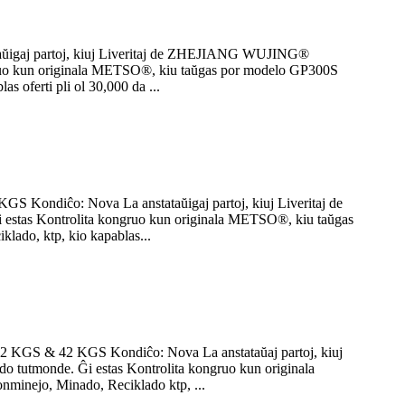
ŭigaj partoj, kiuj Liveritaj de ZHEJIANG WUJING®
ngruo kun originala METSO®, kiu taŭgas por modelo GP300S
oferti pli ol 30,000 da ...
ondiĉo: Nova La anstataŭigaj partoj, kiuj Liveritaj de
estas Kontrolita kongruo kun originala METSO®, kiu taŭgas
ado, ktp, kio kapablas...
GS & 42 KGS Kondiĉo: Nova La anstataŭaj partoj, kiuj
tutmonde. Ĝi estas Kontrolita kongruo kun originala
inejo, Minado, Reciklado ktp, ...