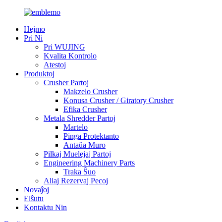
Hejmo
Pri Ni
Pri WUJING
Kvalita Kontrolo
Atestoj
Produktoj
Crusher Partoj
Makzelo Crusher
Konusa Crusher / Giratory Crusher
Efika Crusher
Metala Shredder Partoj
Martelo
Pinga Protektanto
Antaŭa Muro
Pilkaj Muelejaj Partoj
Engineering Machinery Parts
Traka Ŝuo
Aliaj Rezervaj Pecoj
Novaĵoj
Elŝutu
Kontaktu Nin