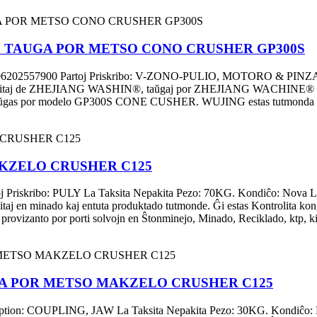
ORO TAUGA POR METSO CONO CRUSHER GP300S
6202557900 Partoj Priskribo: V-ZONO-PULIO, MOTORO & PINZ
ovizitaj de ZHEJIANG WASHIN®, taŭgaj por ZHEJIANG WACHINE® estas
taŭgas por modelo GP300S CONE CUSHER. WUJING estas tutmonda ĉefa
AKZELO CRUSHER C125
skribo: PULY La Taksita Nepakita Pezo: 70KG. Kondiĉo: Nova La 
taj en minado kaj entuta produktado tutmonde. Ĝi estas Kontrolita k
anto por porti solvojn en Ŝtonminejo, Minado, Reciklado, ktp, kiu 
ŭGA POR METSO MAKZELO CRUSHER C125
on: COUPLING, JAW La Taksita Nepakita Pezo: 30KG. Kondiĉo: Nov