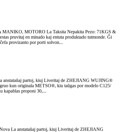
A MANIKO, MOTORO La Taksita Nepakita Pezo: 71KGS &
 pruvitaj en minado kaj entuta produktado tutmonde. Ĝi
 provizanto por porti solvon...
anstataŭaj partoj, kiuj Liveritaj de ZHEJIANG WUJING®
ongruo kun originala METSO®, kiu taŭgas por modelo C125/
kapablas proponi 30,...
a La anstataŭaj partoj, kiuj Liveritaj de ZHEJIANG