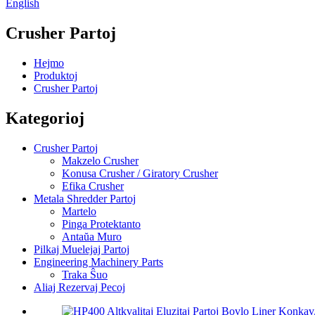
English
Crusher Partoj
Hejmo
Produktoj
Crusher Partoj
Kategorioj
Crusher Partoj
Makzelo Crusher
Konusa Crusher / Giratory Crusher
Efika Crusher
Metala Shredder Partoj
Martelo
Pinga Protektanto
Antaŭa Muro
Pilkaj Muelejaj Partoj
Engineering Machinery Parts
Traka Ŝuo
Aliaj Rezervaj Pecoj