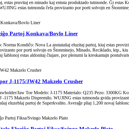
tas pruvitaj en minado kaj entuta produktado tutmonde. Ĝi estas K
G estas tutmonda ĉefa provizanto por porti solvojn en Ŝtonminejo, 
iĝo Partoj Konkava/Bovlo Liner
lo: Norma Kondiĉo: Nova La anstataŭaj eluzitaj partoj, kiuj estas
anto por porti solvojn en Ŝtonminejo, Minado, Reciklado, ktp., kiu ka
j ŝablonoj estas aldonitaj ĉiujare, por plenumi la kreskantajn postulvari
 por J-1175/JW42 Makzelo Crusher
holder/Jaw Toe Modelo: J-1175 Materialo: Q235 Pezo: 3300KG Kondiĉo
 Makzelo Dispremilo. WUJING estas tutmonda gvida provizanto por 
ŭaj eluzeblaj partoj de Superkvalito. Averaĝe pliaj 1,200 novaj ŝablonoj 
lo Eluziĝo Partoj Fiksa/Svingo Makzelo Plato