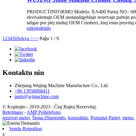
PRODUCTINFORMO Modelo: XA400 Partoj NO.: 600/2148
ekvivalentajn OEM anstataŭigeblajn rezervajn partojn 
taŭgas por plej multaj OEM Crushers, kiuj estas pruvita
enketo
detalo
1
2
3
4
5
6
Sekva >
>>
Paĝo 1 / 9
Kontaktu nin
Zhejiang Wujing Machine Manufacture Co., Ltd.
+86 13958068411
parts@wjmachine.com
© Kopirajto - 2010-2023 : Ĉiuj Rajtoj Rezervitaj.
Retejmapo
-
AMP Poŝtelefono
rezervaj partoj
,
Ŝtona Dispremilo
,
konuslinio
,
Portantaj Partoj
,
metso
,
Sendu Retpoŝton
x