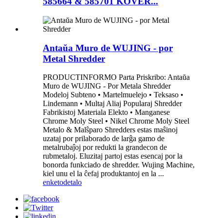
585664 & 585701 KOVER...
Antaŭa Muro de WUJING - por
Metal Shredder
PRODUCTINFORMO Parta Priskribo: Antaŭa
Muro de WUJING - Por Metala Shredder
Modeloj Subteno • Martelmuelejo • Teksaso •
Lindemann • Multaj Aliaj Popularaj Shredder
Fabrikistoj Materiala Elekto • Manganese
Chrome Moly Steel • Nikel Chrome Moly Steel
Metalo & Malŝparo Shredders estas maŝinoj
uzataj por prilaborado de larĝa gamo de
metalrubaĵoj por redukti la grandecon de
rubmetaloj. Eluzitaj partoj estas esencaj por la
bonorda funkciado de shredder. Wujing Machine,
kiel unu el la ĉefaj produktantoj en la ...
enketo
detalo