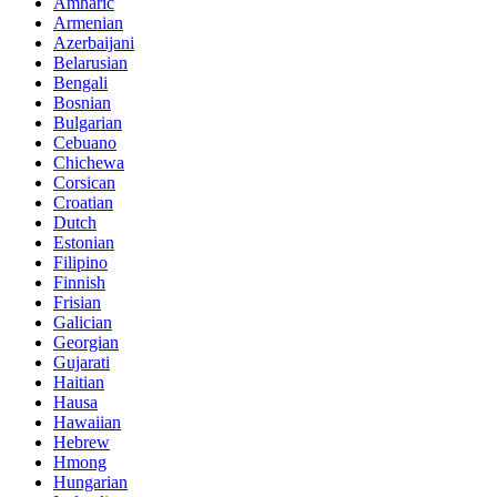
Amharic
Armenian
Azerbaijani
Belarusian
Bengali
Bosnian
Bulgarian
Cebuano
Chichewa
Corsican
Croatian
Dutch
Estonian
Filipino
Finnish
Frisian
Galician
Georgian
Gujarati
Haitian
Hausa
Hawaiian
Hebrew
Hmong
Hungarian