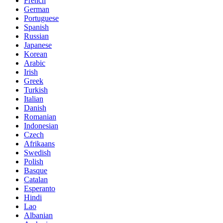
French
German
Portuguese
Spanish
Russian
Japanese
Korean
Arabic
Irish
Greek
Turkish
Italian
Danish
Romanian
Indonesian
Czech
Afrikaans
Swedish
Polish
Basque
Catalan
Esperanto
Hindi
Lao
Albanian