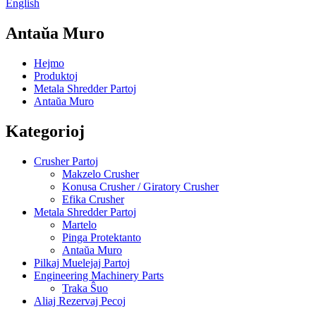
English
Antaŭa Muro
Hejmo
Produktoj
Metala Shredder Partoj
Antaŭa Muro
Kategorioj
Crusher Partoj
Makzelo Crusher
Konusa Crusher / Giratory Crusher
Efika Crusher
Metala Shredder Partoj
Martelo
Pinga Protektanto
Antaŭa Muro
Pilkaj Muelejaj Partoj
Engineering Machinery Parts
Traka Ŝuo
Aliaj Rezervaj Pecoj