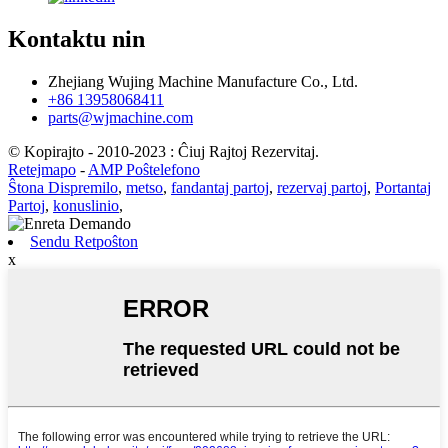
Kontaktu nin
Zhejiang Wujing Machine Manufacture Co., Ltd.
+86 13958068411
parts@wjmachine.com
© Kopirajto - 2010-2023 : Ĉiuj Rajtoj Rezervitaj.
Retejmapo
-
AMP Poŝtelefono
Ŝtona Dispremilo
,
metso
,
fandantaj partoj
,
rezervaj partoj
,
Portantaj
Partoj
,
konuslinio
,
Sendu Retpoŝton
x