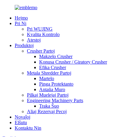
Hejmo
Pri Ni
Pri WUJING
Kvalita Kontrolo
Atestoj
Produktoj
Crusher Partoj
Makzelo Crusher
Konusa Crusher / Giratory Crusher
Efika Crusher
Metala Shredder Partoj
Martelo
Pinga Protektanto
Antaŭa Muro
Pilkaj Muelejaj Partoj
Engineering Machinery Parts
Traka Ŝuo
Aliaj Rezervaj Pecoj
Novaĵoj
Elŝutu
Kontaktu Nin