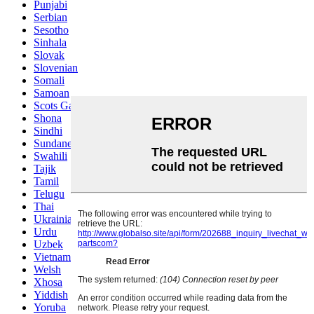
Punjabi
Serbian
Sesotho
Sinhala
Slovak
Slovenian
Somali
Samoan
Scots Gaelic
Shona
Sindhi
Sundanese
Swahili
Tajik
Tamil
Telugu
Thai
Ukrainian
Urdu
Uzbek
Vietnamese
Welsh
Xhosa
Yiddish
Yoruba