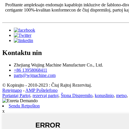
Profitante ampleksajn endomajn kapablojn inkluzive de ŝablono-dis
certigante 100%-kvalitan konformecon de ĉiuj dispremiloj, partoj ka
Kontaktu nin
Zhejiang Wujing Machine Manufacture Co., Ltd.
+86 13958068411
parts@wjmachine.com
© Kopirajto - 2010-2023 : Ĉiuj Rajtoj Rezervitaj.
Retejmapo
-
AMP Poŝtelefono
Portantaj Partoj
,
rezervaj partoj
,
Ŝtona Dispremilo
,
konuslinio
,
metso
,
Sendu Retpoŝton
x