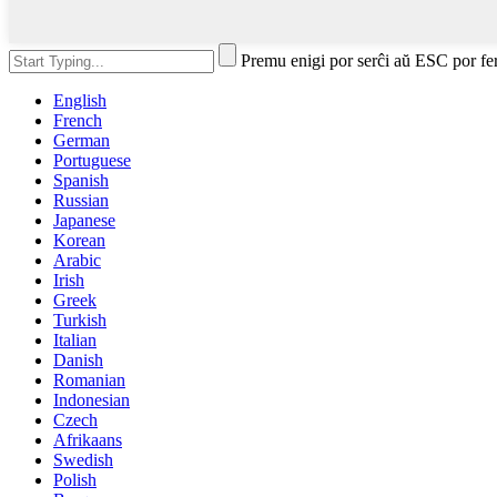
Premu enigi por serĉi aŭ ESC por fe
English
French
German
Portuguese
Spanish
Russian
Japanese
Korean
Arabic
Irish
Greek
Turkish
Italian
Danish
Romanian
Indonesian
Czech
Afrikaans
Swedish
Polish