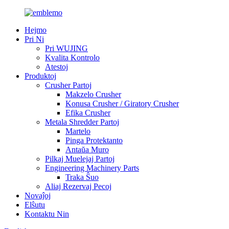
Hejmo
Pri Ni
Pri WUJING
Kvalita Kontrolo
Atestoj
Produktoj
Crusher Partoj
Makzelo Crusher
Konusa Crusher / Giratory Crusher
Efika Crusher
Metala Shredder Partoj
Martelo
Pinga Protektanto
Antaŭa Muro
Pilkaj Muelejaj Partoj
Engineering Machinery Parts
Traka Ŝuo
Aliaj Rezervaj Pecoj
Novaĵoj
Elŝutu
Kontaktu Nin