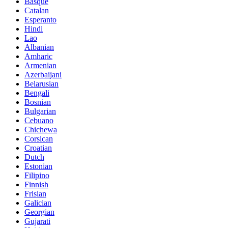
Basque
Catalan
Esperanto
Hindi
Lao
Albanian
Amharic
Armenian
Azerbaijani
Belarusian
Bengali
Bosnian
Bulgarian
Cebuano
Chichewa
Corsican
Croatian
Dutch
Estonian
Filipino
Finnish
Frisian
Galician
Georgian
Gujarati