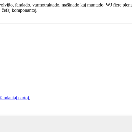
volviĝo, fandado, varmotraktado, maŝinado kaj muntado, WJ fiere plen
j ĉefaj komponantoj.
fandantaj partoj
,