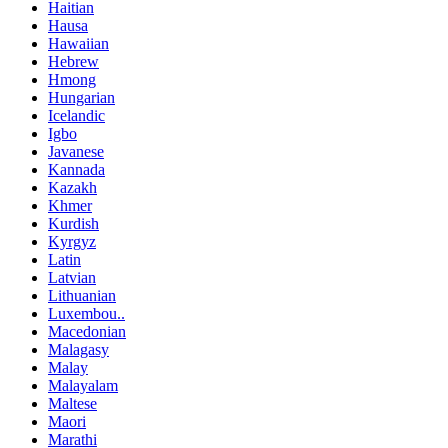
Haitian
Hausa
Hawaiian
Hebrew
Hmong
Hungarian
Icelandic
Igbo
Javanese
Kannada
Kazakh
Khmer
Kurdish
Kyrgyz
Latin
Latvian
Lithuanian
Luxembou..
Macedonian
Malagasy
Malay
Malayalam
Maltese
Maori
Marathi