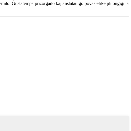
emilo. Ĝustatempa prizorgado kaj anstataŭigo povas efike plilongigi la