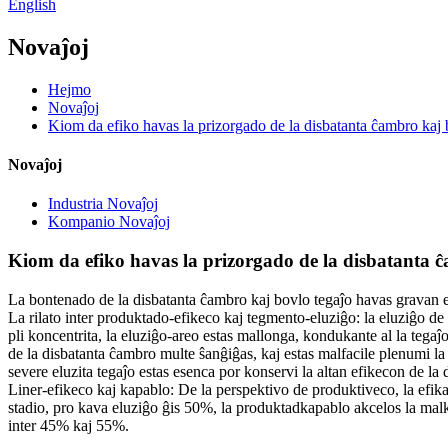
English
Novaĵoj
Hejmo
Novaĵoj
Kiom da efiko havas la prizorgado de la disbatanta ĉambro kaj 
Novaĵoj
Industria Novaĵoj
Kompanio Novaĵoj
Kiom da efiko havas la prizorgado de la disbatanta 
La bontenado de la disbatanta ĉambro kaj bovlo tegaĵo havas gravan ef
La rilato inter produktado-efikeco kaj tegmento-eluziĝo: la eluziĝo de 
pli koncentrita, la eluziĝo-areo estas mallonga, kondukante al la tegaĵ
de la disbatanta ĉambro multe ŝanĝiĝas, kaj estas malfacile plenumi l
severe eluzita tegaĵo estas esenca por konservi la altan efikecon de la 
Liner-efikeco kaj kapablo: De la perspektivo de produktiveco, la efika
stadio, pro kava eluziĝo ĝis 50%, la produktadkapablo akcelos la malk
inter 45% kaj 55%.