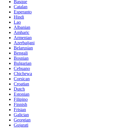
Basque
Catalan
Esperanto
Hindi
Lao
Albanian
Amharic
Armenian
Azerbaijani
Belarusian
Bengali
Bosnian
Bulgarian
Cebuano
Chichewa
Corsican
Croatian
Dutch
Estonian
Filipino
Finnish
Frisian
Galician
Georgian
Gujarati