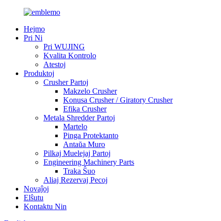
Hejmo
Pri Ni
Pri WUJING
Kvalita Kontrolo
Atestoj
Produktoj
Crusher Partoj
Makzelo Crusher
Konusa Crusher / Giratory Crusher
Efika Crusher
Metala Shredder Partoj
Martelo
Pinga Protektanto
Antaŭa Muro
Pilkaj Muelejaj Partoj
Engineering Machinery Parts
Traka Ŝuo
Aliaj Rezervaj Pecoj
Novaĵoj
Elŝutu
Kontaktu Nin