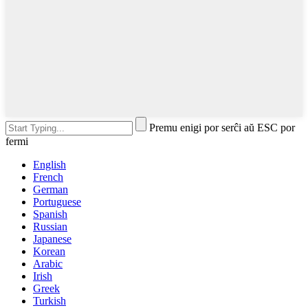
Premu enigi por serĉi aŭ ESC por
fermi
English
French
German
Portuguese
Spanish
Russian
Japanese
Korean
Arabic
Irish
Greek
Turkish