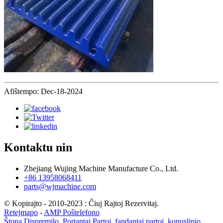
Afiŝtempo: Dec-18-2024
Kontaktu nin
Zhejiang Wujing Machine Manufacture Co., Ltd.
+86 13958068411
parts@wjmachine.com
© Kopirajto - 2010-2023 : Ĉiuj Rajtoj Rezervitaj.
Retejmapo
-
AMP Poŝtelefono
Ŝtona Dispremilo
,
Portantaj Partoj
,
fandantaj partoj
,
konuslinio
,