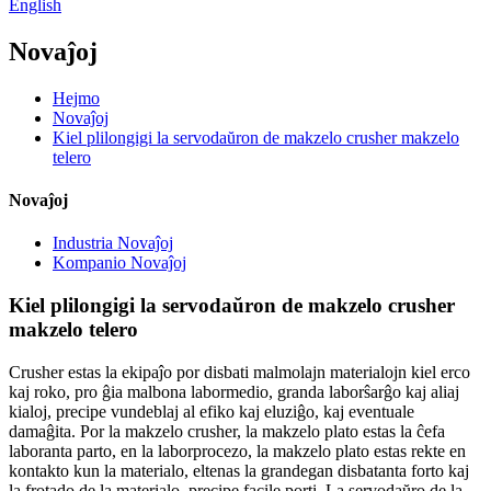
English
Novaĵoj
Hejmo
Novaĵoj
Kiel plilongigi la servodaŭron de makzelo crusher makzelo
telero
Novaĵoj
Industria Novaĵoj
Kompanio Novaĵoj
Kiel plilongigi la servodaŭron de makzelo crusher
makzelo telero
Crusher estas la ekipaĵo por disbati malmolajn materialojn kiel erco
kaj roko, pro ĝia malbona labormedio, granda laborŝarĝo kaj aliaj
kialoj, precipe vundeblaj al efiko kaj eluziĝo, kaj eventuale
damaĝita. Por la makzelo crusher, la makzelo plato estas la ĉefa
laboranta parto, en la laborprocezo, la makzelo plato estas rekte en
kontakto kun la materialo, eltenas la grandegan disbatanta forto kaj
la frotado de la materialo, precipe facile porti. La servodaŭro de la