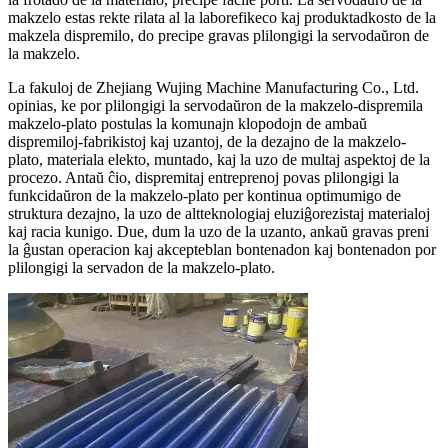
makzelo estas rekte rilata al la laborefikeco kaj produktadkosto de la
makzela dispremilo, do precipe gravas plilongigi la servodaŭron de
la makzelo.
La fakuloj de Zhejiang Wujing Machine Manufacturing Co., Ltd.
opinias, ke por plilongigi la servodaŭron de la makzelo-dispremila
makzelo-plato postulas la komunajn klopodojn de ambaŭ
dispremiloj-fabrikistoj kaj uzantoj, de la dezajno de la makzelo-
plato, materiala elekto, muntado, kaj la uzo de multaj aspektoj de la
procezo. Antaŭ ĉio, dispremitaj entreprenoj povas plilongigi la
funkcidaŭron de la makzelo-plato per kontinua optimumigo de
struktura dezajno, la uzo de altteknologiaj eluziĝorezistaj materialoj
kaj racia kunigo. Due, dum la uzo de la uzanto, ankaŭ gravas preni
la ĝustan operacion kaj akcepteblan bontenadon kaj bontenadon por
plilongigi la servadon de la makzelo-plato.