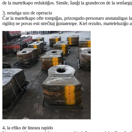
de la martelkapo reduktiĝos. Simile, ŝanĝi la grandecon de la senŝargi
3, netaŭga uzo de operacio
Ĉar la martelkapo ofte rompiĝas, prizorgado-personaro anstataŭigas la 
rigliloj ne povas esti streĉitaj ĝustatempe. Kiel rezulto, marteleluziĝo 
4, la efiko de lineara rapido