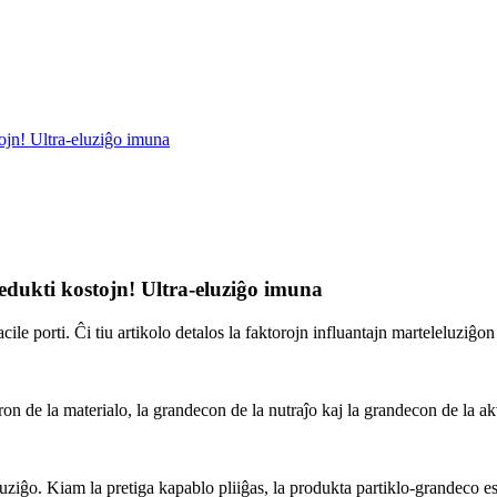
stojn! Ultra-eluziĝo imuna
 Redukti kostojn! Ultra-eluziĝo imuna
cile porti. Ĉi tiu artikolo detalos la faktorojn influantajn marteleluziĝon
ron de la materialo, la grandecon de la nutraĵo kaj la grandecon de la a
uziĝo. Kiam la pretiga kapablo pliiĝas, la produkta partiklo-grandeco es