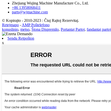
Zhejiang Wujing Machine Manufacture Co., Ltd.
+86 13958068411
parts@wjmachine.com
© Kopirajto - 2010-2023 : Ĉiuj Rajtoj Rezervitaj.
Retejmapo
-
AMP Poŝtelefono
konuslinio
,
metso
,
Ŝtona Dispremilo
,
Portantaj Partoj
,
fandantaj partoj
Sendu Retpoŝton
x