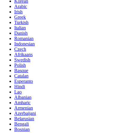
Korean
Arabic
Irish
Greek
Turkish
Italian
Danish
Romanian
Indonesian
Czech
Afrikaans
Swedish
Polish
Basque
Catalan
Esperanto
Hindi
Lao
Albanian
Amharic
Armenian
Azerbaijani
Belarusian
Bengali
Bosnian