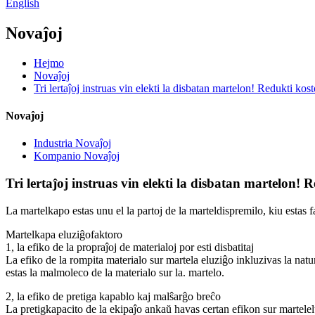
English
Novaĵoj
Hejmo
Novaĵoj
Tri lertaĵoj instruas vin elekti la disbatan martelon! Redukti ko
Novaĵoj
Industria Novaĵoj
Kompanio Novaĵoj
Tri lertaĵoj instruas vin elekti la disbatan martelon!
La martelkapo estas unu el la partoj de la marteldispremilo, kiu estas fa
Martelkapa eluziĝofaktoro
1, la efiko de la propraĵoj de materialoj por esti disbatitaj
La efiko de la rompita materialo sur martela eluziĝo inkluzivas la natu
estas la malmoleco de la materialo sur la. martelo.
2, la efiko de pretiga kapablo kaj malŝarĝo breĉo
La pretigkapacito de la ekipaĵo ankaŭ havas certan efikon sur martelel