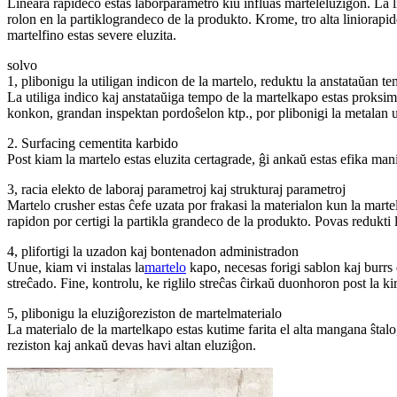
Lineara rapideco estas laborparametro kiu influas marteleluziĝon. La li
rolon en la partiklograndeco de la produkto. Krome, tro alta liniorap
martelfino estas severe eluzita.
solvo
1, plibonigu la utiligan indicon de la martelo, reduktu la anstataŭan 
La utiliga indico kaj anstataŭiga tempo de la martelkapo estas proksime
konkon, grandan inspektan pordoŝelon ktp., por plibonigi la metalan ut
2. Surfacing cementita karbido
Post kiam la martelo estas eluzita certagrade, ĝi ankaŭ estas efika mani
3, racia elekto de laboraj parametroj kaj strukturaj parametroj
Martelo crusher estas ĉefe uzata por frakasi la materialon kun la marte
rapidon por certigi la partikla grandeco de la produkto. Povas redukti 
4, plifortigi la uzadon kaj bontenadon administradon
Unue, kiam vi instalas la
martelo
kapo, necesas forigi sablon kaj burrs 
streĉado. Fine, kontrolu, ke riglilo streĉas ĉirkaŭ duonhoron post la k
5, plibonigu la eluziĝoreziston de martelmaterialo
La materialo de la martelkapo estas kutime farita el alta mangana ŝt
reziston kaj ankaŭ devas havi altan eluziĝon.