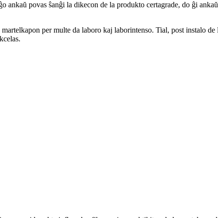
ĝo ankaŭ povas ŝanĝi la dikecon de la produkto certagrade, do ĝi ankaŭ 
martelkapon per multe da laboro kaj laborintenso. Tial, post instalo de 
akcelas.