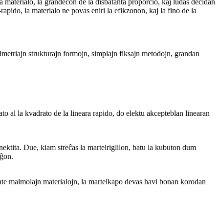
la materialo, la grandecon de la disbatanta proporcio, kaj ludas decidan
o-rapido, la materialo ne povas eniri la efikzonon, kaj la fino de la
 simetriajn strukturajn formojn, simplajn fiksajn metodojn, grandan
to al la kvadrato de la lineara rapido, do elektu akcepteblan linearan
konektita. Due, kiam streĉas la martelriglilon, batu la kubuton dum
iĝon.
ante malmolajn materialojn, la martelkapo devas havi bonan korodan