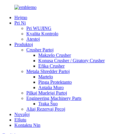
Hejmo
Pri Ni
Pri WUJING
Kvalita Kontrolo
Atestoj
Produktoj
Crusher Partoj
Makzelo Crusher
Konusa Crusher / Giratory Crusher
Efika Crusher
Metala Shredder Partoj
Martelo
Pinga Protektanto
Antaŭa Muro
Pilkaj Muelejaj Partoj
Engineering Machinery Parts
Traka Ŝuo
Aliaj Rezervaj Pecoj
Novaĵoj
Elŝutu
Kontaktu Nin