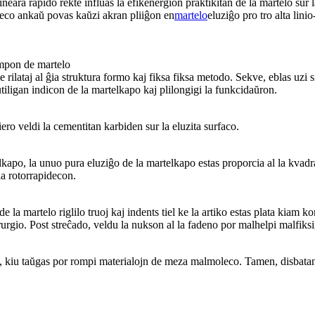
neara rapido rekte influas la efikenergion praktikitan de la martelo sur 
ideco ankaŭ povas kaŭzi akran pliiĝon en
martelo
eluziĝo pro tro alta lini
tempon de martelo
 rilataj al ĝia struktura formo kaj fiksa fiksa metodo. Sekve, eblas uzi
iligan indicon de la martelkapo kaj plilongigi la funkcidaŭron.
ero veldi la cementitan karbiden sur la eluzita surfaco.
lkapo, la unuo pura eluziĝo de la martelkapo estas proporcia al la kvadra
la rotorrapidecon.
de la martelo riglilo truoj kaj indents tiel ke la artiko estas plata kiam 
irurgio. Post streĉado, veldu la nukson al la fadeno por malhelpi malfiks
alo, kiu taŭgas por rompi materialojn de meza malmoleco. Tamen, disbat