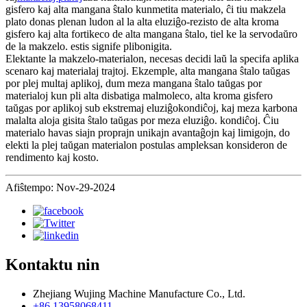
gisfero kaj alta mangana ŝtalo kunmetita materialo, ĉi tiu makzela
plato donas plenan ludon al la alta eluziĝo-rezisto de alta kroma
gisfero kaj alta fortikeco de alta mangana ŝtalo, tiel ke la servodaŭro
de la makzelo. estis signife plibonigita.
Elektante la makzelo-materialon, necesas decidi laŭ la specifa aplika
scenaro kaj materialaj trajtoj. Ekzemple, alta mangana ŝtalo taŭgas
por plej multaj aplikoj, dum meza mangana ŝtalo taŭgas por
materialoj kun pli alta disbatiga malmoleco, alta kroma gisfero
taŭgas por aplikoj sub ekstremaj eluziĝokondiĉoj, kaj meza karbona
malalta aloja gisita ŝtalo taŭgas por meza eluziĝo. kondiĉoj. Ĉiu
materialo havas siajn proprajn unikajn avantaĝojn kaj limigojn, do
elekti la plej taŭgan materialon postulas ampleksan konsideron de
rendimento kaj kosto.
Afiŝtempo: Nov-29-2024
Kontaktu nin
Zhejiang Wujing Machine Manufacture Co., Ltd.
+86 13958068411