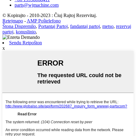
parts@wjmachine.com
© Kopirajto - 2010-2023 : Ĉiuj Rajtoj Rezervitaj.
Retejmapo
-
AMP Poŝtelefono
Ŝtona Dispremilo
,
Portantaj Partoj
,
fandantaj partoj
,
metso
,
rezervaj
partoj
,
konuslinio
,
Sendu Retpoŝton
x