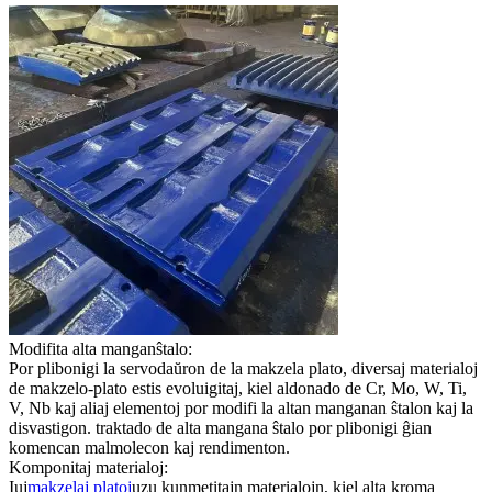
Modifita alta manganŝtalo:
Por plibonigi la servodaŭron de la makzela plato, diversaj materialoj
de makzelo-plato estis evoluigitaj, kiel aldonado de Cr, Mo, W, Ti,
V, Nb kaj aliaj elementoj por modifi la altan manganan ŝtalon kaj la
disvastigon. traktado de alta mangana ŝtalo por plibonigi ĝian
komencan malmolecon kaj rendimenton.
Komponitaj materialoj:
Iuj
makzelaj platoj
uzu kunmetitajn materialojn, kiel alta kroma