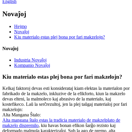
English
Novaĵoj
Hejmo
Novaĵoj
Kiu materialo estas plej bona por fari makzelojn?
Novaĵoj
Industria Novaĵoj
Kompanio Novaĵoj
Kiu materialo estas plej bona por fari makzelojn?
Kelkaj faktoroj devas esti konsiderataj kiam elektas la materialon por
fabrikado de la makzelo, inkluzive de la efikforto, kiun la makzelo
devas elteni, la malmoleco kaj abrasivo de la materialo, kaj
kostefikeco. Laŭ la serĉrezultoj, jen la plej taŭgaj materialoj por fari
makzelojn:
Alta Mangana Ŝtalo:
Alta mangana ŝtalo estas la tradicia materialo de makzelplato de
makzelo dispremilo
, kiu havas bonan efikon ŝarĝo rezisto kaj
deformado malmola karakterizaĵoj. Sub la ago de premo, alta