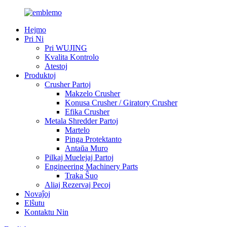
Hejmo
Pri Ni
Pri WUJING
Kvalita Kontrolo
Atestoj
Produktoj
Crusher Partoj
Makzelo Crusher
Konusa Crusher / Giratory Crusher
Efika Crusher
Metala Shredder Partoj
Martelo
Pinga Protektanto
Antaŭa Muro
Pilkaj Muelejaj Partoj
Engineering Machinery Parts
Traka Ŝuo
Aliaj Rezervaj Pecoj
Novaĵoj
Elŝutu
Kontaktu Nin