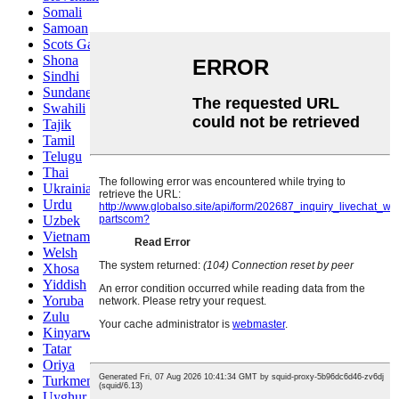
Somali
Samoan
Scots Gaelic
Shona
Sindhi
Sundanese
Swahili
Tajik
Tamil
Telugu
Thai
Ukrainian
Urdu
Uzbek
Vietnamese
Welsh
Xhosa
Yiddish
Yoruba
Zulu
Kinyarwanda
Tatar
Oriya
Turkmen
Uyghur