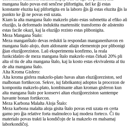
mangana ŝtalo povas esti senĉese plifortigita, tiel ke ĝi estas
konstante eluzita kaj plifortigita en la laboro ĝis ĝi estas eluzita ĝis la
punkto ke ĝi ne povas esti uzata.
Kiam la alta mangana ŝtalo makzelo plato estas submetita al efiko aŭ
eluziĝo, la deformado induktita martensitic transformo de aŭstenito
estas facile okazi, kaj la eluziĝo rezisto estas plibonigita.
Meza Mangana Ŝtalo:
Meza manganŝtalo devas redukti la respondan manganenhavon en
mangana ŝtalo alojo, dum aldonante aliajn elementojn por plibonigi
ĝian eluziĝoreziston. Laŭ eksperimenta konfirmo, la reala
funkcidaŭro de meza mangana ŝtalo makzelo estas ĉirkaŭ 20% pli
alta ol tiu de alta mangana ŝtalo, kaj la kosto estas ekvivalenta al tiu
de alta mangana ŝtalo.
Alta Kroma Gisfero:
Alta kroma gisfera makzelo-plato havas altan eluziĝoreziston, sed
malbonan fortikecon. Sekve, iuj fabrikantoj adoptos la procezon de
komponita makzelo-plato, kombinante altan kroman gisferon kun
alta mangana ŝtalo por konservi altan eluziĝoreziston samtempe
havante bonan fortikecon.
Meza Karbona Malalta Aloja Ŝtalo:
Meza karbona malalta aloja gisita ŝtalo povas esti uzata en certa
gamo pro ĝia relative forta malmoleco kaj modera forteco. Ĉi tiu
materialo povas trakti la kondiĉojn de la makzelo en malsamaj
laborkondiĉoj.